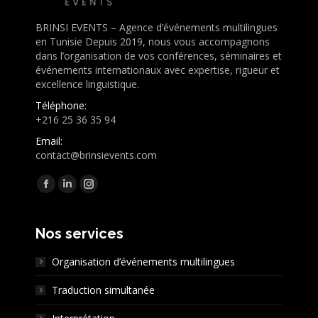
BRINSI EVENTS – Agence d’événements multilingues
en Tunisie Depuis 2019, nous vous accompagnons
dans l’organisation de vos conférences, séminaires et
événements internationaux avec expertise, rigueur et
excellence linguistique.
Téléphone:
+216 25 36 35 94
Email:
contact@brinsievents.com
Trouvez nous sur :
Facebook
LinkedIn
Instagram
page
page
page
opens
opens
opens
Nos services
in
in
in
Organisation d’événements multilingues
new
new
new
window
window
window
Traduction simultanée