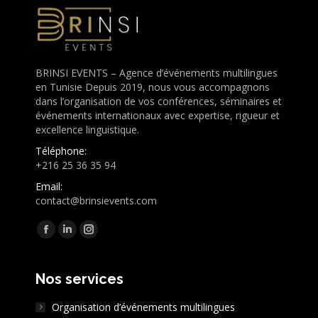
BRINSI EVENTS – Agence d’événements multilingues
en Tunisie Depuis 2019, nous vous accompagnons
dans l’organisation de vos conférences, séminaires et
événements internationaux avec expertise, rigueur et
excellence linguistique.
Téléphone:
+216 25 36 35 94
Email:
contact@brinsievents.com
Trouvez nous sur :
Facebook
LinkedIn
Instagram
page
page
page
opens
opens
opens
Nos services
in
in
in
Organisation d’événements multilingues
new
new
new